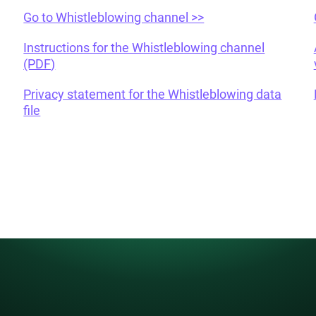
Go to Whistleblowing channel >>
Instructions for the Whistleblowing channel
(PDF
)
Privacy statement for the Whistleblowing data
file