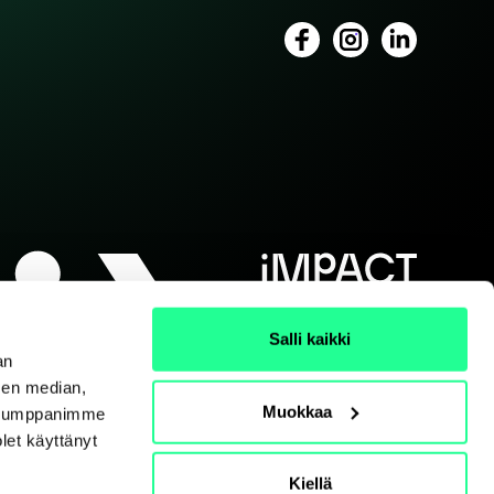
Salli kaikki
an
sen median,
Muokkaa
. Kumppanimme
olet käyttänyt
Kiellä