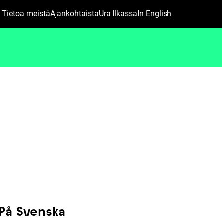
Main
Tietoa meistä
Ajankohtaista
Ura Ilkassa
In English
På Svenska