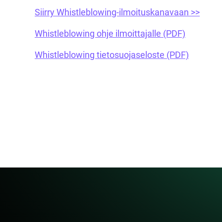
Siirry Whistleblowing-ilmoituskanavaan >>
Whistleblowing ohje ilmoittajalle (PDF)
Whistleblowing tietosuojaseloste (PDF)