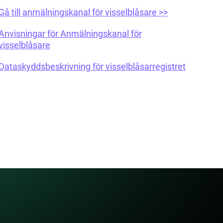
Gå till anmälningskanal för visselblåsare >>
Anvisningar för Anmälningskanal för
visselblåsar
e
Dataskyddsbeskrivning för visselblåsarregistret