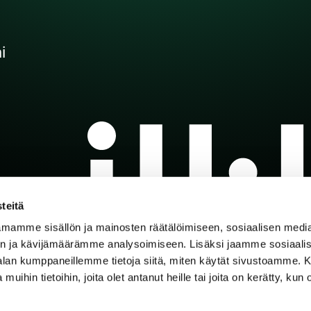
i
teitä
mamme sisällön ja mainosten räätälöimiseen, sosiaalisen medi
n ja kävijämäärämme analysoimiseen. Lisäksi jaamme sosiaali
-alan kumppaneillemme tietoja siitä, miten käytät sivustoamme
 muihin tietoihin, joita olet antanut heille tai joita on kerätty, kun 