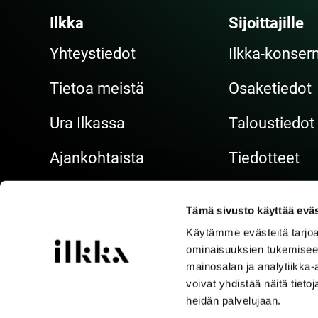
Ilkka
Sijoittajille
Yhteystiedot
Ilkka-konsern
Tietoa meistä
Osaketiedot
Ura Ilkassa
Taloustiedot
Ajankohtaista
Tiedotteet
Hallinto
Tämä sivusto käyttää eväs
Käytämme evästeitä tarjoa
Whistleblowing
Tietosuoja
ominaisuuksien tukemisee
mainosalan ja analytiikka
voivat yhdistää näitä tietoja
heidän palvelujaan.