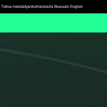
Main
Tietoa meistä
Ajankohtaista
Ura Ilkassa
In English