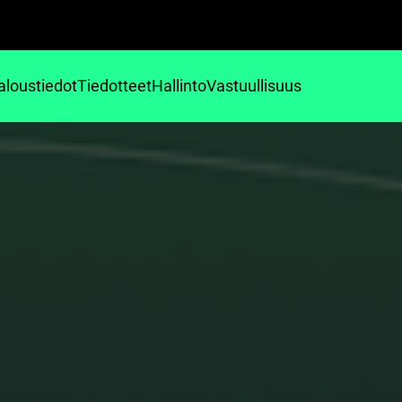
aloustiedot
Tiedotteet
Hallinto
Vastuullisuus