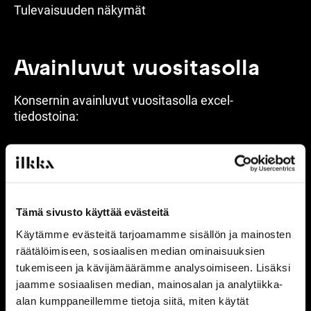
Tulevaisuuden näkymät
Avainluvut vuositasolla
Konsernin avainluvut vuositasolla excel-
tiedostoina:
Tuloslaskelma
Tase
Tämä sivusto käyttää evästeitä
Käytämme evästeitä tarjoamamme sisällön ja mainosten
räätälöimiseen, sosiaalisen median ominaisuuksien
Tunnusluvut
tukemiseen ja kävijämäärämme analysoimiseen. Lisäksi
jaamme sosiaalisen median, mainosalan ja analytiikka-
Liikevaihto
alan kumppaneillemme tietoja siitä, miten käytät
toimialoittain