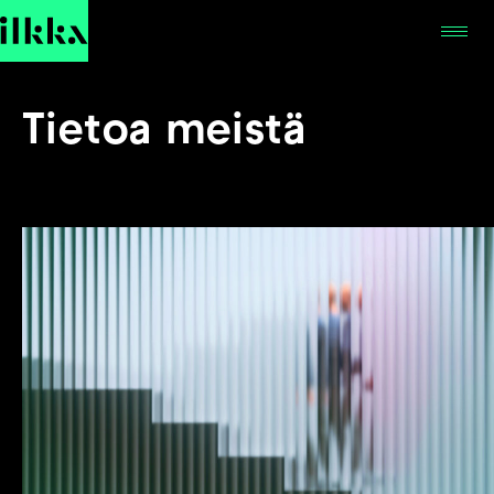
Hyppää
sisältöön
Tietoa meistä