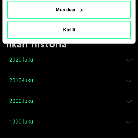
Muokkaa
Kiellä
Ilkan historia
2020-luku
2010-luku
2000-luku
1990-luku