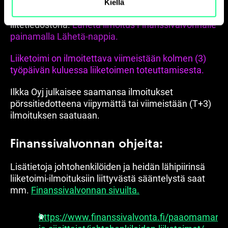
Ilmoituksen
neljänneltä sivulta
(Lähetys) saat
Kiellä
ladattua tekemäsi ilmoituksen pdf-muotoisena
liitetiedostona.
Lähetä ilmoitus Finanssivalvonnalle
painamalla Lähetä-nappia.
Liiketoimi on ilmoitettava viimeistään kolmen (3)
työpäivän kuluessa liiketoimen toteuttamisesta.
Ilkka Oyj julkaisee saamansa ilmoitukset
pörssitiedotteena viipymättä tai viimeistään (T+3)
ilmoituksen saatuaan.
Finanssi­val­vonnan ohjeita:
Lisätietoja johtohenkilöiden ja heidän lähipiirinsä
liiketoimi-ilmoituksiin liittyvästä sääntelystä saat
mm.
F
inanssivalvonnan sivuilta
.
https://www.finanssivalvonta.fi/paaomamarkkin