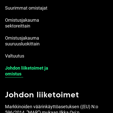
Suurimmat omistajat
Omistusjakauma
sektoreittain
Omistusjakauma
suuruusluokittain
Valtuutus
Johdon liiketoimet ja
omistus
Johdon liiketoimet
Markkinoiden väärinkäyttöasetuksen ((EU) N:o
596/2014, ”MAR”) mukaan Ilkka Oyj:n