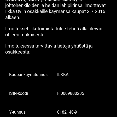
johtohenkilöiden ja heidän lähipiirinsä ilmoittavat
Ilkka Oyj:n osakkaille käymänsä kaupat 3.7.2016
alkaen.
Ilmoitukset liiketoimista tulee tehdä alla olevan
ohjeen mukaisesti.
Ilmoituksessa tarvittavia tietoja yhtiöstä ja
osakkeesta:
Kaupankäyntitunnus
ILKKA
ISIN-koodi
FI0009800205
Y-tunnus
0182140-9