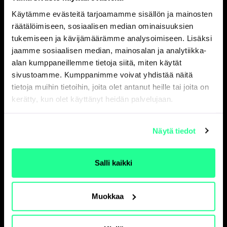
asioinnin käyttöön löytyvät
täältä
.
Käytämme evästeitä tarjoamamme sisällön ja mainosten
räätälöimiseen, sosiaalisen median ominaisuuksien
Sähköinen ilmoitus
tukemiseen ja kävijämäärämme analysoimiseen. Lisäksi
jaamme sosiaalisen median, mainosalan ja analytiikka-
Täytä
ensimmäinen sivu
(Perustiedot) ja
toinen
alan kumppaneillemme tietoja siitä, miten käytät
sivu
(Liiketoimea koskevat tiedot)
sivustoamme. Kumppanimme voivat yhdistää näitä
Finanssivalvonnan ohjeen mukaan.
tietoja muihin tietoihin, joita olet antanut heille tai joita on
kerätty, kun olet käyttänyt heidän palvelujaan.
Ilmoituksen
kolmannella sivulla
(Yhteenveto) näet
täyttämäsi ilmoituksen sekä XML-muotoisena että
pörssitiedotteen muotoisena
Näytä tiedot
tiivisteenä. Lomakkeen tiedot tai lomake pdf-
muodossa on lähetettävä myös sähköpostitse
Ilkalle
, osoitteeseen
liiketoimenilmoitus (at)
Salli kaikki
ilkka.com
. Ilkka on velvollinen julkistamaan
ilmoituksen tiedot. Liitä viestiin puhelinnumerosi,
josta sinut tavoittaa, jos Ilkalla on kysyttävää
Muokkaa
ilmoitukseen liittyen.