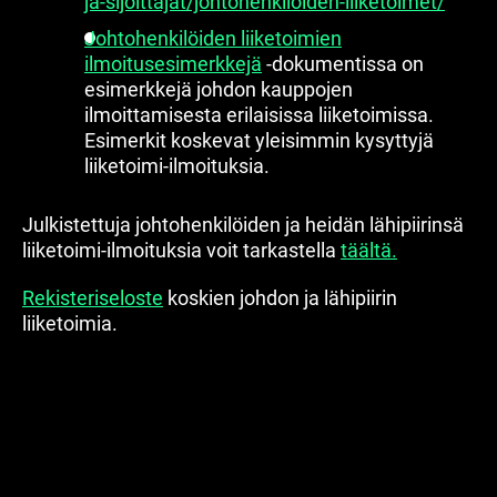
ja-sijoittajat/johtohenkiloiden-liiketoimet/
Johtohenkilöiden liiketoimien
ilmoitusesimerkkejä
-dokumentissa on
esimerkkejä johdon kauppojen
ilmoittamisesta erilaisissa liiketoimissa.
Esimerkit koskevat yleisimmin kysyttyjä
liiketoimi-ilmoituksia.
Julkistettuja johtohenkilöiden ja heidän lähipiirinsä
liiketoimi-ilmoituksia voit tarkastella
täältä.
Rekisteriseloste
koskien johdon ja lähipiirin
liiketoimia.